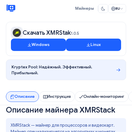
Майнеры
RU
Скачать XMRStak
1.0.5
Windows
Linux
Kryptex Pool:
Надёжный. Эффективный.
Прибыльный.
Описание
Инструкция
Онлайн-мониторинг
Описание майнера XMRStack
XMRStack — майнер для процессоров и видеокарт.
Майнер специализируется на алгоритмах и монетах,