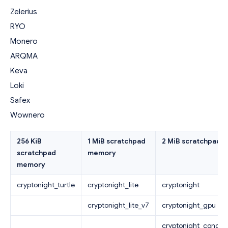
Zelerius
RYO
Monero
ARQMA
Keva
Loki
Safex
Wownero
256 KiB
1 MiB scratchpad
2 MiB scratchpad 
scratchpad
memory
memory
cryptonight_turtle
cryptonight_lite
cryptonight
cryptonight_lite_v7
cryptonight_gpu
cryptonight_concea