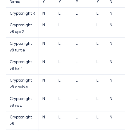
Nimiq
Y
Y
Y
Y
N
Cryptonight R
N
L
L
L
N
Cryptonight
N
L
L
L
N
v8 upx2
Cryptonight
N
L
L
L
N
v8 turtle
Cryptonight
N
L
L
L
N
v8 half
Cryptonight
N
L
L
L
N
v8 double
Cryptonight
N
L
L
L
N
v8 rwz
Cryptonight
N
L
L
L
N
v8