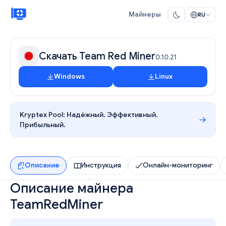
Майнеры
RU
Скачать Team Red Miner
0.10.21
Windows
Linux
Kryptex Pool:
Надёжный. Эффективный.
Прибыльный.
Описание
Инструкция
Онлайн-мониторинг
Описание майнера
TeamRedMiner