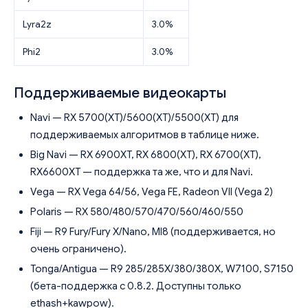
Lyra2z
3.0%
Phi2
3.0%
Поддерживаемые видеокарты
Navi — RX 5700(XT)/5600(XT)/5500(XT) для
поддерживаемых алгоритмов в таблице ниже.
Big Navi — RX 6900XT, RX 6800(XT), RX 6700(XT),
RX6600XT — поддержка та же, что и для Navi.
Vega — RX Vega 64/56, Vega FE, Radeon VII (Vega 2)
Polaris — RX 580/480/570/470/560/460/550
Fiji — R9 Fury/Fury X/Nano, MI8 (поддерживается, но
очень ограничено).
Tonga/Antigua — R9 285/285X/380/380X, W7100, S7150
(бета-поддержка с 0.8.2. Доступны только
ethash+kawpow).