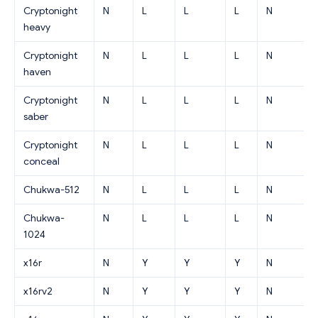
Cryptonight
N
L
L
L
N
heavy
Cryptonight
N
L
L
L
N
haven
Cryptonight
N
L
L
L
N
saber
Cryptonight
N
L
L
L
N
conceal
Chukwa-512
N
L
L
L
N
Chukwa-
N
L
L
L
N
1024
x16r
N
Y
Y
Y
N
x16rv2
N
Y
Y
Y
N