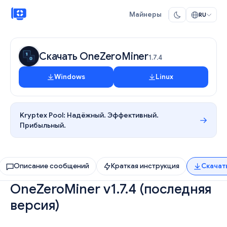
Майнеры
RU
Скачать OneZeroMiner
1.7.4
Windows
Linux
Kryptex Pool:
Надёжный. Эффективный.
Прибыльный.
Описание сообщений
Краткая инструкция
Скачат
OneZeroMiner v1.7.4 (последняя
версия)