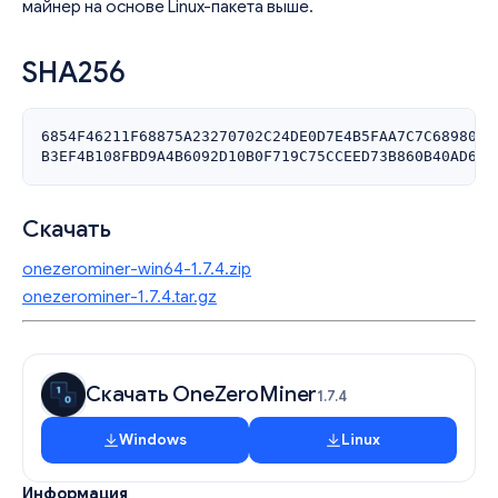
майнер на основе Linux-пакета выше.
SHA256
6854F46211F68875A23270702C24DE0D7E4B5FAA7C7C6898000
Скачать
onezerominer-win64-1.7.4.zip
onezerominer-1.7.4.tar.gz
Скачать OneZeroMiner
1.7.4
Windows
Linux
Информация