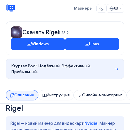
Майнеры
RU
Скачать Rigel
1.23.2
Windows
Linux
Kryptex Pool:
Надёжный. Эффективный.
Прибыльный.
Описание
Инструкция
Онлайн-мониторинг
Rigel
Rigel — новый майнер для видеокарт
Nvidia
. Майнер
специализируется на алгоритмах и монетах, которые