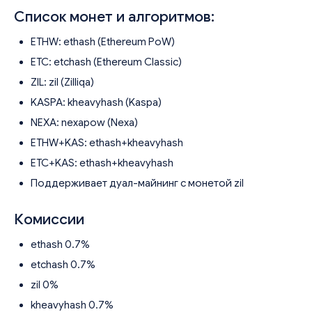
Список монет и алгоритмов:
ETHW: ethash (Ethereum PoW)
ETC: etchash (Ethereum Classic)
ZIL: zil (Zilliqa)
KASPA: kheavyhash (Kaspa)
NEXA: nexapow (Nexa)
ETHW+KAS: ethash+kheavyhash
ETC+KAS: ethash+kheavyhash
Поддерживает дуал-майнинг с монетой zil
Комиссии
ethash 0.7%
etchash 0.7%
zil 0%
kheavyhash 0.7%