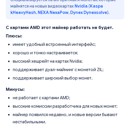
майнятся на новых видеокартах
Nvidia
(
Kaspa
kHeavyHash
,
NEXA NexaPow
,
Dynex Dynexsolve
).
С картами AMD этот майнер работать не будет.
Плюсы:
имеет удобный встроенный интерфейс;
хорошо и тонко настраивается;
высокий хешрейт на картах Nvidia;
поддерживает дуал-майнинг с монетой ZIL;
поддерживает широкий выбор монет.
Минусы:
не работает с картами AMD;
высокие комиссии разработчика для новых монет;
майнер появился недавно, и новые версии бывают
нестабильными.